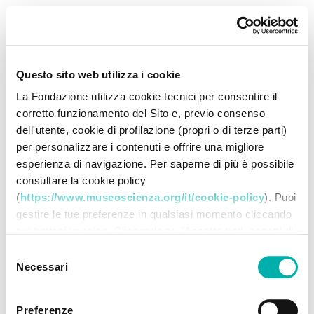
Questo sito web utilizza i cookie
La Fondazione utilizza cookie tecnici per consentire il
corretto funzionamento del Sito e, previo consenso
dell'utente, cookie di profilazione (propri o di terze parti)
per personalizzare i contenuti e offrire una migliore
esperienza di navigazione. Per saperne di più è possibile
consultare la cookie policy
(
https://www.museoscienza.org/it/cookie-policy
). Puoi
gestire le tue preferenze in qualsiasi momento cliccando
sui bottoni in calce. Cliccando su "Accetta tutti accetti di
memorizzare tutti i cookie sul tuo dispositivo. Cliccando
Selezione
su "Accetta selezionati" dichiari di voler procedere
Necessari
del
utilizzando solo i cookie prescelti, disabilitando tutti gli
consenso
altri. Selezionando "Rifiuta" procedi nella navigazione
Preferenze