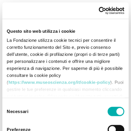
Questo sito web utilizza i cookie
La Fondazione utilizza cookie tecnici per consentire il
corretto funzionamento del Sito e, previo consenso
dell'utente, cookie di profilazione (propri o di terze parti)
per personalizzare i contenuti e offrire una migliore
esperienza di navigazione. Per saperne di più è possibile
consultare la cookie policy
(
https://www.museoscienza.org/it/cookie-policy
). Puoi
gestire le tue preferenze in qualsiasi momento cliccando
sui bottoni in calce. Cliccando su "Accetta tutti accetti di
memorizzare tutti i cookie sul tuo dispositivo. Cliccando
Selezione
su "Accetta selezionati" dichiari di voler procedere
Necessari
del
utilizzando solo i cookie prescelti, disabilitando tutti gli
consenso
altri. Selezionando "Rifiuta" procedi nella navigazione
Preferenze