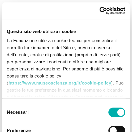
Questo sito web utilizza i cookie
La Fondazione utilizza cookie tecnici per consentire il
corretto funzionamento del Sito e, previo consenso
dell'utente, cookie di profilazione (propri o di terze parti)
per personalizzare i contenuti e offrire una migliore
esperienza di navigazione. Per saperne di più è possibile
consultare la cookie policy
(
https://www.museoscienza.org/it/cookie-policy
). Puoi
gestire le tue preferenze in qualsiasi momento cliccando
sui bottoni in calce. Cliccando su "Accetta tutti accetti di
memorizzare tutti i cookie sul tuo dispositivo. Cliccando
Selezione
su "Accetta selezionati" dichiari di voler procedere
Necessari
del
utilizzando solo i cookie prescelti, disabilitando tutti gli
consenso
altri. Selezionando "Rifiuta" procedi nella navigazione
Preferenze