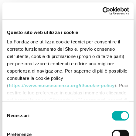
Questo sito web utilizza i cookie
La Fondazione utilizza cookie tecnici per consentire il
corretto funzionamento del Sito e, previo consenso
dell'utente, cookie di profilazione (propri o di terze parti)
per personalizzare i contenuti e offrire una migliore
esperienza di navigazione. Per saperne di più è possibile
consultare la cookie policy
(
https://www.museoscienza.org/it/cookie-policy
). Puoi
gestire le tue preferenze in qualsiasi momento cliccando
sui bottoni in calce. Cliccando su "Accetta tutti accetti di
memorizzare tutti i cookie sul tuo dispositivo. Cliccando
Selezione
su "Accetta selezionati" dichiari di voler procedere
Necessari
del
utilizzando solo i cookie prescelti, disabilitando tutti gli
consenso
altri. Selezionando "Rifiuta" procedi nella navigazione
Preferenze