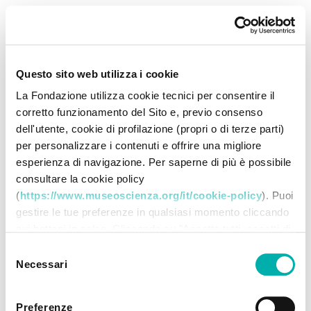
Questo sito web utilizza i cookie
La Fondazione utilizza cookie tecnici per consentire il
corretto funzionamento del Sito e, previo consenso
dell'utente, cookie di profilazione (propri o di terze parti)
per personalizzare i contenuti e offrire una migliore
esperienza di navigazione. Per saperne di più è possibile
consultare la cookie policy
(
https://www.museoscienza.org/it/cookie-policy
). Puoi
gestire le tue preferenze in qualsiasi momento cliccando
sui bottoni in calce. Cliccando su "Accetta tutti accetti di
memorizzare tutti i cookie sul tuo dispositivo. Cliccando
Selezione
su "Accetta selezionati" dichiari di voler procedere
Necessari
del
utilizzando solo i cookie prescelti, disabilitando tutti gli
consenso
altri. Selezionando "Rifiuta" procedi nella navigazione
Preferenze