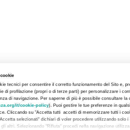
 cookie
ie tecnici per consentire il corretto funzionamento del Sito e, pr
 di profilazione (propri o di terze parti) per personalizzare i con
enza di navigazione. Per saperne di più è possibile consultare la 
a.org/it/cookie-policy
). Puoi gestire le tue preferenze in qua
lce. Cliccando su "Accetta tutti accetti di memorizzare tutti i coo
Accetta selezionati" dichiari di voler procedere utilizzando solo i
ti gli altri. Selezionando "Rifiuta" procedi nella navigazione utilizz