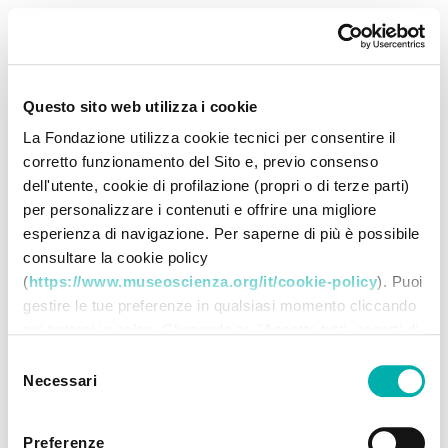
Questo sito web utilizza i cookie
La Fondazione utilizza cookie tecnici per consentire il
corretto funzionamento del Sito e, previo consenso
dell'utente, cookie di profilazione (propri o di terze parti)
per personalizzare i contenuti e offrire una migliore
esperienza di navigazione. Per saperne di più è possibile
consultare la cookie policy
(
https://www.museoscienza.org/it/cookie-policy
). Puoi
gestire le tue preferenze in qualsiasi momento cliccando
sui bottoni in calce. Cliccando su "Accetta tutti accetti di
memorizzare tutti i cookie sul tuo dispositivo. Cliccando
Selezione
su "Accetta selezionati" dichiari di voler procedere
Necessari
del
utilizzando solo i cookie prescelti, disabilitando tutti gli
consenso
altri. Selezionando "Rifiuta" procedi nella navigazione
Preferenze