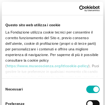
Questo sito web utilizza i cookie
La Fondazione utilizza cookie tecnici per consentire il
corretto funzionamento del Sito e, previo consenso
dell'utente, cookie di profilazione (propri o di terze parti)
per personalizzare i contenuti e offrire una migliore
esperienza di navigazione. Per saperne di più è possibile
consultare la cookie policy
(
https://www.museoscienza.org/it/cookie-policy
). Puoi
gestire le tue preferenze in qualsiasi momento cliccando
sui bottoni in calce. Cliccando su "Accetta tutti accetti di
memorizzare tutti i cookie sul tuo dispositivo. Cliccando
Selezione
su "Accetta selezionati" dichiari di voler procedere
Necessari
del
utilizzando solo i cookie prescelti, disabilitando tutti gli
consenso
altri. Selezionando "Rifiuta" procedi nella navigazione
Preferenze