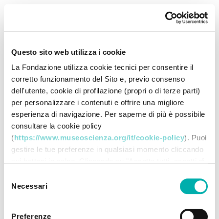
Questo sito web utilizza i cookie
La Fondazione utilizza cookie tecnici per consentire il
corretto funzionamento del Sito e, previo consenso
dell'utente, cookie di profilazione (propri o di terze parti)
per personalizzare i contenuti e offrire una migliore
esperienza di navigazione. Per saperne di più è possibile
consultare la cookie policy
(
https://www.museoscienza.org/it/cookie-policy
). Puoi
gestire le tue preferenze in qualsiasi momento cliccando
sui bottoni in calce. Cliccando su "Accetta tutti accetti di
memorizzare tutti i cookie sul tuo dispositivo. Cliccando
Selezione
su "Accetta selezionati" dichiari di voler procedere
Necessari
del
utilizzando solo i cookie prescelti, disabilitando tutti gli
consenso
altri. Selezionando "Rifiuta" procedi nella navigazione
Preferenze