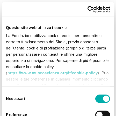
Questo sito web utilizza i cookie
La Fondazione utilizza cookie tecnici per consentire il
corretto funzionamento del Sito e, previo consenso
dell'utente, cookie di profilazione (propri o di terze parti)
per personalizzare i contenuti e offrire una migliore
esperienza di navigazione. Per saperne di più è possibile
consultare la cookie policy
(
https://www.museoscienza.org/it/cookie-policy
). Puoi
gestire le tue preferenze in qualsiasi momento cliccando
sui bottoni in calce. Cliccando su "Accetta tutti accetti di
memorizzare tutti i cookie sul tuo dispositivo. Cliccando
Selezione
su "Accetta selezionati" dichiari di voler procedere
Necessari
del
utilizzando solo i cookie prescelti, disabilitando tutti gli
consenso
altri. Selezionando "Rifiuta" procedi nella navigazione
Preferenze