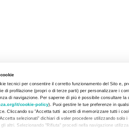
 cookie
ie tecnici per consentire il corretto funzionamento del Sito e, pr
 di profilazione (propri o di terze parti) per personalizzare i con
enza di navigazione. Per saperne di più è possibile consultare la 
a.org/it/cookie-policy
). Puoi gestire le tue preferenze in qua
lce. Cliccando su "Accetta tutti accetti di memorizzare tutti i coo
Accetta selezionati" dichiari di voler procedere utilizzando solo i
ti gli altri. Selezionando "Rifiuta" procedi nella navigazione utilizz