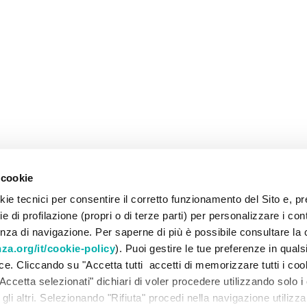
 cookie
ie tecnici per consentire il corretto funzionamento del Sito e, pr
 di profilazione (propri o di terze parti) per personalizzare i con
enza di navigazione. Per saperne di più è possibile consultare la 
a.org/it/cookie-policy
). Puoi gestire le tue preferenze in qua
lce. Cliccando su "Accetta tutti accetti di memorizzare tutti i coo
Accetta selezionati" dichiari di voler procedere utilizzando solo i
ti gli altri. Selezionando "Rifiuta" procedi nella navigazione utilizz