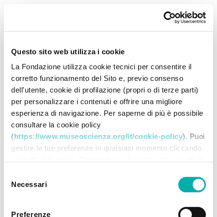
Questo sito web utilizza i cookie
La Fondazione utilizza cookie tecnici per consentire il
corretto funzionamento del Sito e, previo consenso
dell'utente, cookie di profilazione (propri o di terze parti)
per personalizzare i contenuti e offrire una migliore
esperienza di navigazione. Per saperne di più è possibile
consultare la cookie policy
(
https://www.museoscienza.org/it/cookie-policy
). Puoi
gestire le tue preferenze in qualsiasi momento cliccando
sui bottoni in calce. Cliccando su "Accetta tutti accetti di
memorizzare tutti i cookie sul tuo dispositivo. Cliccando
Selezione
su "Accetta selezionati" dichiari di voler procedere
Necessari
del
utilizzando solo i cookie prescelti, disabilitando tutti gli
consenso
altri. Selezionando "Rifiuta" procedi nella navigazione
Preferenze