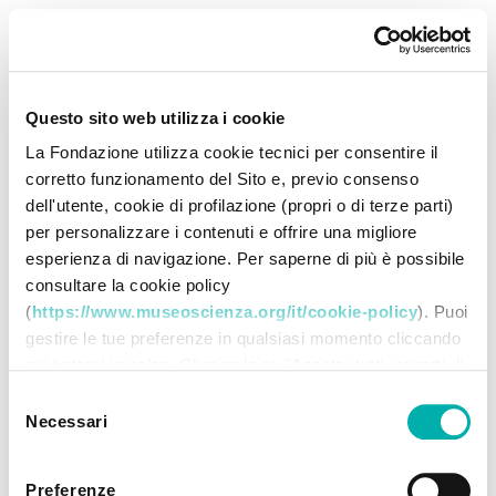
Questo sito web utilizza i cookie
La Fondazione utilizza cookie tecnici per consentire il
corretto funzionamento del Sito e, previo consenso
dell'utente, cookie di profilazione (propri o di terze parti)
per personalizzare i contenuti e offrire una migliore
esperienza di navigazione. Per saperne di più è possibile
consultare la cookie policy
(
https://www.museoscienza.org/it/cookie-policy
). Puoi
gestire le tue preferenze in qualsiasi momento cliccando
sui bottoni in calce. Cliccando su "Accetta tutti accetti di
memorizzare tutti i cookie sul tuo dispositivo. Cliccando
Selezione
su "Accetta selezionati" dichiari di voler procedere
Necessari
del
utilizzando solo i cookie prescelti, disabilitando tutti gli
consenso
altri. Selezionando "Rifiuta" procedi nella navigazione
Preferenze