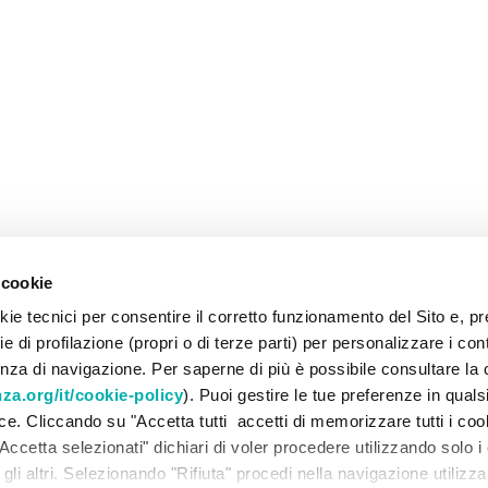
 cookie
ie tecnici per consentire il corretto funzionamento del Sito e, pr
 di profilazione (propri o di terze parti) per personalizzare i con
enza di navigazione. Per saperne di più è possibile consultare la 
a.org/it/cookie-policy
). Puoi gestire le tue preferenze in qua
lce. Cliccando su "Accetta tutti accetti di memorizzare tutti i coo
Accetta selezionati" dichiari di voler procedere utilizzando solo i
ti gli altri. Selezionando "Rifiuta" procedi nella navigazione utilizz