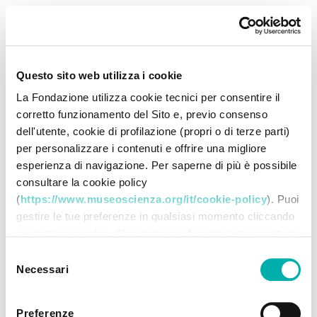
Questo sito web utilizza i cookie
La Fondazione utilizza cookie tecnici per consentire il
corretto funzionamento del Sito e, previo consenso
dell'utente, cookie di profilazione (propri o di terze parti)
per personalizzare i contenuti e offrire una migliore
esperienza di navigazione. Per saperne di più è possibile
consultare la cookie policy
(
https://www.museoscienza.org/it/cookie-policy
). Puoi
gestire le tue preferenze in qualsiasi momento cliccando
sui bottoni in calce. Cliccando su "Accetta tutti accetti di
memorizzare tutti i cookie sul tuo dispositivo. Cliccando
Selezione
su "Accetta selezionati" dichiari di voler procedere
Necessari
del
utilizzando solo i cookie prescelti, disabilitando tutti gli
consenso
altri. Selezionando "Rifiuta" procedi nella navigazione
Preferenze