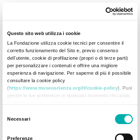
Questo sito web utilizza i cookie
La Fondazione utilizza cookie tecnici per consentire il
corretto funzionamento del Sito e, previo consenso
dell'utente, cookie di profilazione (propri o di terze parti)
per personalizzare i contenuti e offrire una migliore
esperienza di navigazione. Per saperne di più è possibile
consultare la cookie policy
(
https://www.museoscienza.org/it/cookie-policy
). Puoi
gestire le tue preferenze in qualsiasi momento cliccando
sui bottoni in calce. Cliccando su "Accetta tutti accetti di
memorizzare tutti i cookie sul tuo dispositivo. Cliccando
Selezione
su "Accetta selezionati" dichiari di voler procedere
Necessari
del
utilizzando solo i cookie prescelti, disabilitando tutti gli
consenso
altri. Selezionando "Rifiuta" procedi nella navigazione
Preferenze